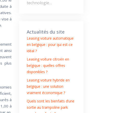
1,00 le
technologie…
duite à
atives.
 vise à
e.
Actualités du site
Leasing voiture automatique
ivement
en belgique : pour qui est-ce
t ainsi
idéal ?
peuvent
Leasing voiture citroën en
s plus
belgique : quelles offres
disponibles ?
Leasing voiture hybride en
belgique : une solution
nomies
vraiment économique ?
icient,
surés à
Quels sont les bienfaits d’une
 1,00 à
sortie au trampoline park
par an,