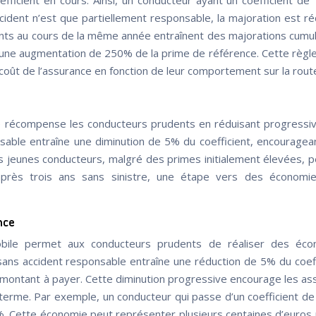
ficient en cours. Ainsi, un conducteur ayant un coefficient de 
accident n’est que partiellement responsable, la majoration est ré
dents au cours de la même année entraînent des majorations cumul
t une augmentation de 250% de la prime de référence. Cette règle
 coût de l’assurance en fonction de leur comportement sur la rout
 récompense les conducteurs prudents en réduisant progress
able entraîne une diminution de 5% du coefficient, encouragean
s jeunes conducteurs, malgré des primes initialement élevées, 
près trois ans sans sinistre, une étape vers des économie
nce
ile permet aux conducteurs prudents de réaliser des éco
ans accident responsable entraîne une réduction de 5% du coeff
u montant à payer. Cette diminution progressive encourage les as
 terme. Par exemple, un conducteur qui passe d’un coefficient de
. Cette économie peut représenter plusieurs centaines d’euros 