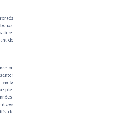
frontés
 bonus.
mations
tant de
ence au
ésenter
 via la
ue plus
années,
ent des
tifs de