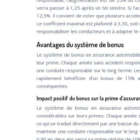
responsable, l’augmentation est de 25% du coef
verra passer à 1,25 après un tel sinistre. Si l’
12,5%. Il convient de noter que plusieurs acci
Le coefficient maximal est plafonné à 3,50, soi
responsabiliser les conducteurs et à adapter le
Avantages du système de bonus
Le système de bonus en assurance automobile
leur prime. Chaque année sans accident respons
une conduite responsable sur le long terme. Le
rapidement bénéficier d’un bonus de 15% a
conséquentes.
Impact positif du bonus sur la prime d’assura
Le système de bonus en assurance automob
considérables sur leurs primes. Chaque année s
ce qui se traduit directement par une baisse d
maintenir une conduite responsable sur le long
0,90 en deux ans verra sa prime réduite de 10%