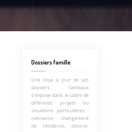
Dossiers famille
Une mise à jour de ses
dossiers familiaux
s’impose dans le cadre de
différents projets ou
situations particulières :
naissance, changement
de résidence, divorce,