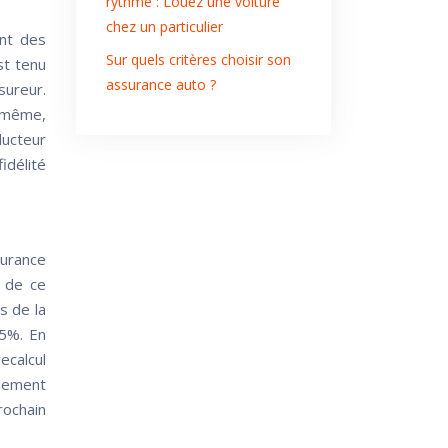
rythme : Louez une voiture
chez un particulier
ent des
Sur quels critères choisir son
st tenu
assurance auto ?
sureur.
e même,
ducteur
idélité
surance
s de ce
s de la
 5%. En
ecalcul
alement
rochain