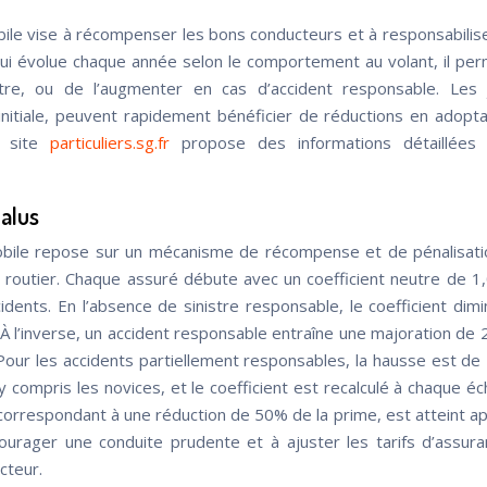
le vise à récompenser les bons conducteurs et à responsabilis
 qui évolue chaque année selon le comportement au volant, il pe
stre, ou de l’augmenter en cas d’accident responsable. Les
nitiale, peuvent rapidement bénéficier de réductions en adopt
e site
particuliers.sg.fr
propose des informations détaillées 
alus
bile repose sur un mécanisme de récompense et de pénalisati
routier. Chaque assuré débute avec un coefficient neutre de 1,
idents. En l’absence de sinistre responsable, le coefficient dim
. À l’inverse, un accident responsable entraîne une majoration de
 Pour les accidents partiellement responsables, la hausse est de
 compris les novices, et le coefficient est recalculé à chaque é
 correspondant à une réduction de 50% de la prime, est atteint a
courager une conduite prudente et à ajuster les tarifs d’assur
cteur.