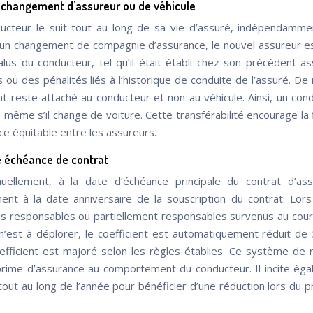
n changement d’assureur ou de véhicule
ducteur le suit tout au long de sa vie d’assuré, indépendamm
’un changement de compagnie d’assurance, le nouvel assureur e
us du conducteur, tel qu’il était établi chez son précédent as
s ou des pénalités liés à l’historique de conduite de l’assuré. D
nt reste attaché au conducteur et non au véhicule. Ainsi, un con
même s’il change de voiture. Cette transférabilité encourage la f
e équitable entre les assureurs.
e échéance de contrat
nuellement, à la date d’échéance principale du contrat d’as
nt à la date anniversaire de la souscription du contrat. Lor
tres responsables ou partiellement responsables survenus au cour
 n’est à déplorer, le coefficient est automatiquement réduit de
efficient est majoré selon les règles établies. Ce système de r
prime d’assurance au comportement du conducteur. Il incite ég
out au long de l’année pour bénéficier d’une réduction lors du p