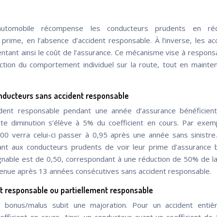
tomobile récompense les conducteurs prudents en réd
 prime, en l’absence d’accident responsable. À l’inverse, les ac
ntant ainsi le coût de l’assurance. Ce mécanisme vise à responsa
nction du comportement individuel sur la route, tout en mainte
onducteurs sans accident responsable
ident responsable pendant une année d’assurance bénéficient
tte diminution s’élève à 5% du coefficient en cours. Par exem
00 verra celui-ci passer à 0,95 après une année sans sinistre
nt aux conducteurs prudents de voir leur prime d’assurance 
gnable est de 0,50, correspondant à une réduction de 50% de l
tenue après 13 années consécutives sans accident responsable.
nt responsable ou partiellement responsable
nt bonus/malus subit une majoration. Pour un accident enti