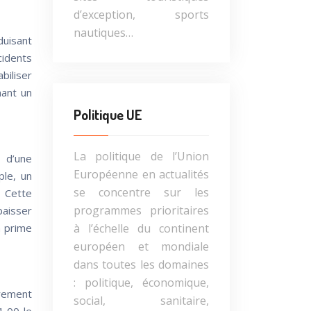
d’exception, sports
nautiques…
uisant
cidents
biliser
nant un
Politique UE
La politique de l’Union
 d’une
Européenne en actualités
ple, un
se concentre sur les
. Cette
programmes prioritaires
baisser
à l’échelle du continent
a prime
européen et mondiale
dans toutes les domaines
: politique, économique,
èrement
social, sanitaire,