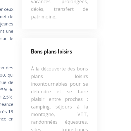
vacances prolongées,
décès, transfert de
er ceux
patrimoine…
rmet de
 jeunes
ant une
sur le
Bons plans loisirs
on des
À la découverte des bons
00, qui
plans loisirs
inue de
incontournables pour se
 25% du
détendre et se faire
 12,5%.
plaisir entre proches :
chéance
camping, séjours à la
près 13
montagne, VTT,
ance en
randonnées équestres,
sites touristiques