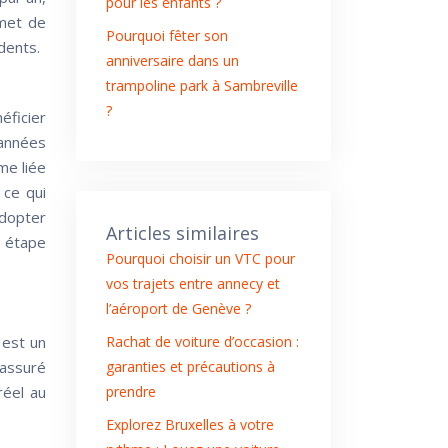
pour les enfants ?
rmet de
Pourquoi fêter son
dents.
anniversaire dans un
trampoline park à Sambreville
?
ficier
années
me liée
 ce qui
adopter
Articles similaires
 étape
Pourquoi choisir un VTC pour
vos trajets entre annecy et
l’aéroport de Genève ?
Rachat de voiture d’occasion :
 est un
garanties et précautions à
’assuré
prendre
réel au
Explorez Bruxelles à votre